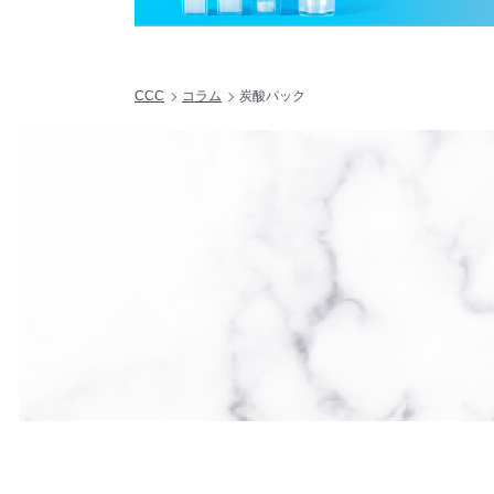
CCC
コラム
炭酸パック