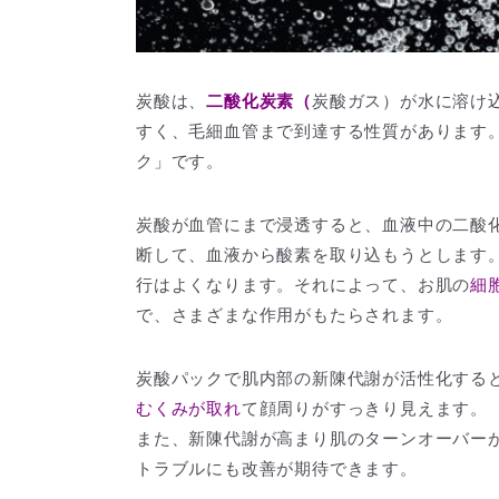
炭酸は、
二酸化炭素（
炭酸ガス）が水に溶け
すく、毛細血管まで到達する性質があります
ク」です。
炭酸が血管にまで浸透すると、血液中の二酸
断して、血液から酸素を取り込もうとします
行はよくなります。それによって、お肌の
細
で、さまざまな作用がもたらされます。
炭酸パックで肌内部の新陳代謝が活性化する
むくみが取れ
て顔周りがすっきり見えます。
また、新陳代謝が高まり肌のターンオーバー
トラブルにも改善が期待できます。