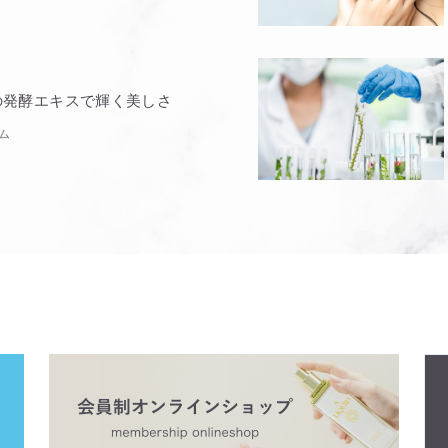
の発酵エキスで輝く美しさ
ム