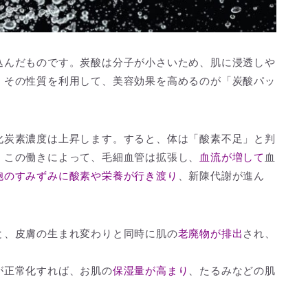
込んだものです。炭酸は分子が小さいため、肌に浸透しや
。その性質を利用して、美容効果を高めるのが「炭酸パッ
化炭素濃度は上昇します。すると、体は「酸素不足」と判
。この働きによって、毛細血管は拡張し、
血流が増して
血
胞のすみずみに酸素や栄養が行き渡り
、新陳代謝が進ん
と、皮膚の生まれ変わりと同時に肌の
老廃物が排出
され、
が正常化すれば、お肌の
保湿量が高まり
、たるみなどの肌